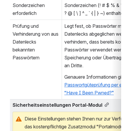
Sonderzeichen 
Sonderzeichen (! # $ % & ' ( ) * + 
erforderlich
? @ [ \ ] ^ _ ` { | } ~) enthalten
Prüfung und 
Legt fest, ob Passwörter mit be
Verhinderung von aus 
Datenlecks abgeglichen werden
Datenlecks 
verhindern, dass bereits komprom
bekannten 
Passwörter verwendet werden. E
Passwörtern
Speicherung oder Übertragung 
an Dritte.
Passwortgüteprüfung per exter
“Have I Been Pwned?”
Sicherheitseinstellungen Portal-Modul
Diese Einstellungen stehen Ihnen nur zur Verfügun
das kostenpflichtige Zusatzmodul “Portalmodul” li