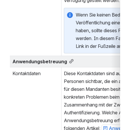
Verfügung gestellt werden.
Wenn Sie keinen Bedarf für
Veröffentlichung einer sol
haben, sollte dieses Feld ni
werden. In diesem Fall wir
Link in der Fußzeile angez
Anwendungsbetreuung
Kontaktdaten
Diese Kontaktdaten sind ausschli
Personen sichtbar, die ein akti
für diesen Mandanten besitzen u
konkreten Problemen beim Login,
Zusammenhang mit der Zwei-Fa
Authentifizierung. Welche Aufga
Anwendungsbetreuung erfüllt, fi
folgenden Artikel: 
Anwendun