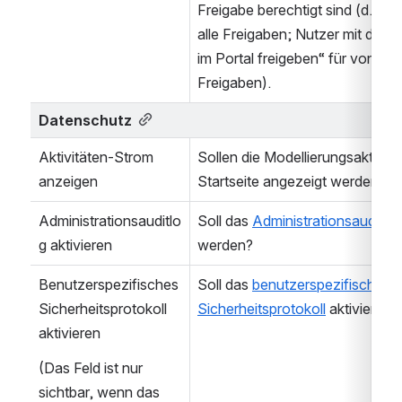
Freigabe berechtigt sind (d.h. Ad
alle Freigaben; Nutzer mit dem 
im Portal freigeben“ für von ihnen
Freigaben).
Datenschutz
Aktivitäten-Strom 
Sollen die Modellierungsaktivität
anzeigen
Startseite angezeigt werden?
Administrationsauditlo
Soll das 
Administrationsauditlo
g aktivieren
werden?
Benutzerspezifisches 
Soll das 
benutzerspezifische 
Sicherheitsprotokoll 
Sicherheitsprotokoll
 aktiviert w
aktivieren
(Das Feld ist nur 
sichtbar, wenn das 